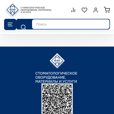
СТОМАТОЛОГИЧЕСКОЕ
Сравнение.
ОБОРУДОВАНИЕ, МАТЕРИАЛЫ
Список избранног
Войти или 
И УСЛУГИ
Поиск
СТОМАТОЛОГИЧЕСКОЕ
ОБОРУДОВАНИЕ,
МАТЕРИАЛЫ И УСЛУГИ