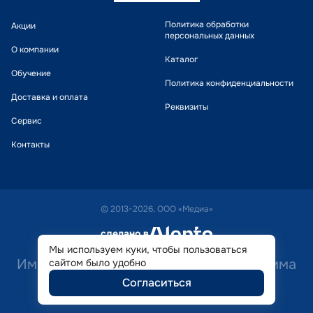
Политика обработки
Акции
персональных данных
О компании
Каталог
Обучение
Политика конфиденциальности
Доставка и оплата
Реквизиты
Сервис
Контакты
© 2013-2026, ООО «Медиа»
сделано в
alente
Мы используем куки, чтобы пользоваться
Имеются противопоказания. Необходима
сайтом было удобно
Согласиться
консультация специалиста.