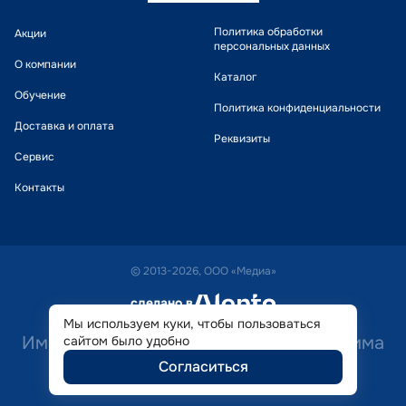
Политика обработки
Акции
персональных данных
О компании
Каталог
Обучение
Политика конфиденциальности
Доставка и оплата
Реквизиты
Сервис
Контакты
© 2013-2026, ООО «Медиа»
сделано в
alente
Мы используем куки, чтобы пользоваться
Имеются противопоказания. Необходима
сайтом было удобно
Согласиться
консультация специалиста.