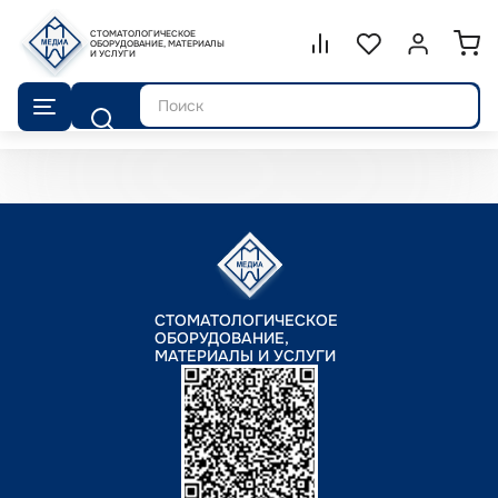
СТОМАТОЛОГИЧЕСКОЕ
Сравнение.
ОБОРУДОВАНИЕ, МАТЕРИАЛЫ
Список избранног
Войти или 
И УСЛУГИ
Поиск
СТОМАТОЛОГИЧЕСКОЕ
ОБОРУДОВАНИЕ,
МАТЕРИАЛЫ И УСЛУГИ