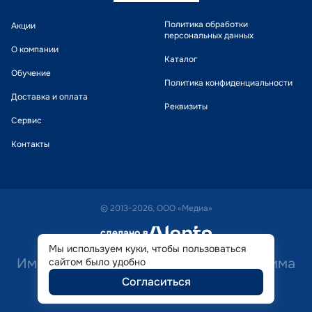
Политика обработки
Акции
персональных данных
О компании
Каталог
Обучение
Политика конфиденциальности
Доставка и оплата
Реквизиты
Сервис
Контакты
© 2013-2026, ООО «Медиа»
сделано в
alente
Мы используем куки, чтобы пользоваться
Имеются противопоказания. Необходима
сайтом было удобно
Согласиться
консультация специалиста.