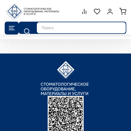
СТОМАТОЛОГИЧЕСКОЕ
Сравнение.
ОБОРУДОВАНИЕ, МАТЕРИАЛЫ
Список избранног
Войти или 
И УСЛУГИ
Поиск
СТОМАТОЛОГИЧЕСКОЕ
ОБОРУДОВАНИЕ,
МАТЕРИАЛЫ И УСЛУГИ