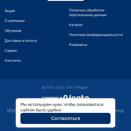
Политика обработки
Акции
персональных данных
О компании
Каталог
Обучение
Политика конфиденциальности
Доставка и оплата
Реквизиты
Сервис
Контакты
© 2013-2026, ООО «Медиа»
сделано в
alente
Мы используем куки, чтобы пользоваться
Имеются противопоказания. Необходима
сайтом было удобно
Согласиться
консультация специалиста.