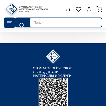
СТОМАТОЛОГИЧЕСКОЕ
Сравнение.
ОБОРУДОВАНИЕ, МАТЕРИАЛЫ
Список избранног
Войти или 
И УСЛУГИ
Поиск
СТОМАТОЛОГИЧЕСКОЕ
ОБОРУДОВАНИЕ,
МАТЕРИАЛЫ И УСЛУГИ