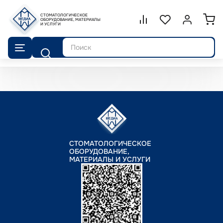
СТОМАТОЛОГИЧЕСКОЕ
Сравнение.
ОБОРУДОВАНИЕ, МАТЕРИАЛЫ
Список избранног
Войти или 
И УСЛУГИ
Поиск
СТОМАТОЛОГИЧЕСКОЕ
ОБОРУДОВАНИЕ,
МАТЕРИАЛЫ И УСЛУГИ