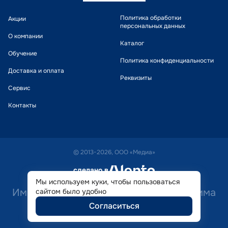
Политика обработки
Акции
персональных данных
О компании
Каталог
Обучение
Политика конфиденциальности
Доставка и оплата
Реквизиты
Сервис
Контакты
© 2013-2026, ООО «Медиа»
сделано в
alente
Мы используем куки, чтобы пользоваться
Имеются противопоказания. Необходима
сайтом было удобно
Согласиться
консультация специалиста.