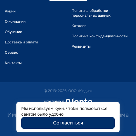
Политика обработки
Акции
персональных данных
О компании
Каталог
Обучение
Политика конфиденциальности
Доставка и оплата
Реквизиты
Сервис
Контакты
© 2013-2026, ООО «Медиа»
сделано в
alente
Мы используем куки, чтобы пользоваться
Имеются противопоказания. Необходима
сайтом было удобно
Согласиться
консультация специалиста.