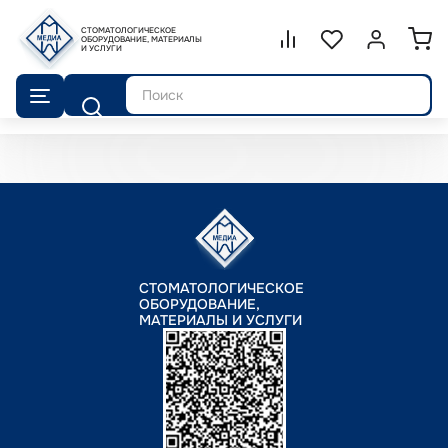
СТОМАТОЛОГИЧЕСКОЕ
Сравнение.
ОБОРУДОВАНИЕ, МАТЕРИАЛЫ
Список избранног
Войти или 
И УСЛУГИ
Поиск
СТОМАТОЛОГИЧЕСКОЕ
ОБОРУДОВАНИЕ,
МАТЕРИАЛЫ И УСЛУГИ