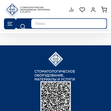
СТОМАТОЛОГИЧЕСКОЕ
Сравнение.
ОБОРУДОВАНИЕ, МАТЕРИАЛЫ
Список избранног
Войти или 
И УСЛУГИ
Поиск
СТОМАТОЛОГИЧЕСКОЕ
ОБОРУДОВАНИЕ,
МАТЕРИАЛЫ И УСЛУГИ