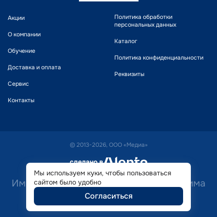
Политика обработки
Акции
персональных данных
О компании
Каталог
Обучение
Политика конфиденциальности
Доставка и оплата
Реквизиты
Сервис
Контакты
© 2013-2026, ООО «Медиа»
сделано в
alente
Мы используем куки, чтобы пользоваться
Имеются противопоказания. Необходима
сайтом было удобно
Согласиться
консультация специалиста.