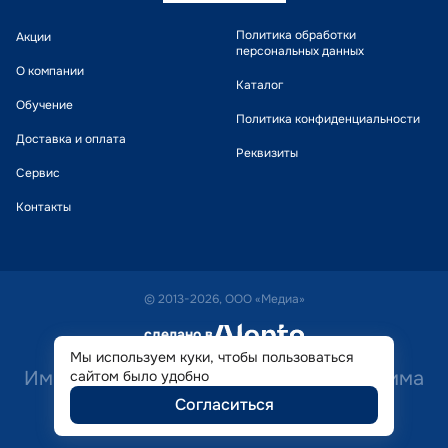
Политика обработки
Акции
персональных данных
О компании
Каталог
Обучение
Политика конфиденциальности
Доставка и оплата
Реквизиты
Сервис
Контакты
© 2013-2026, ООО «Медиа»
сделано в
alente
Мы используем куки, чтобы пользоваться
Имеются противопоказания. Необходима
сайтом было удобно
Согласиться
консультация специалиста.