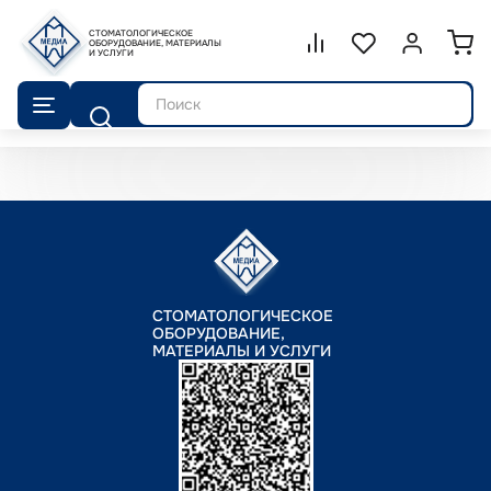
СТОМАТОЛОГИЧЕСКОЕ
Сравнение.
ОБОРУДОВАНИЕ, МАТЕРИАЛЫ
Список избранног
Войти или 
И УСЛУГИ
Поиск
СТОМАТОЛОГИЧЕСКОЕ
ОБОРУДОВАНИЕ,
МАТЕРИАЛЫ И УСЛУГИ