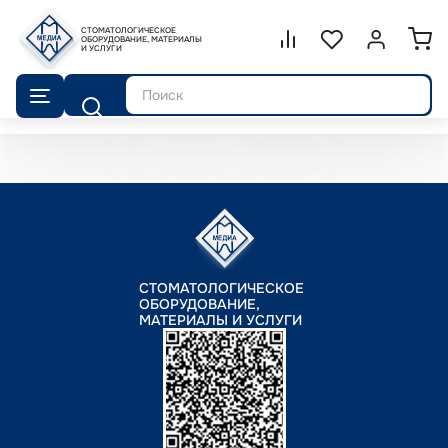
СТОМАТОЛОГИЧЕСКОЕ
Сравнение.
ОБОРУДОВАНИЕ, МАТЕРИАЛЫ
Список избранног
Войти или 
И УСЛУГИ
Поиск
СТОМАТОЛОГИЧЕСКОЕ
ОБОРУДОВАНИЕ,
МАТЕРИАЛЫ И УСЛУГИ