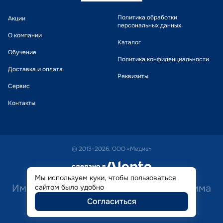
Политика обработки
Акции
персональных данных
О компании
Каталог
Обучение
Политика конфиденциальности
Доставка и оплата
Реквизиты
Сервис
Контакты
© 2013-2026, ООО «Медиа»
сделано в
alente
Мы используем куки, чтобы пользоваться
Имеются противопоказания. Необходима
сайтом было удобно
Согласиться
консультация специалиста.