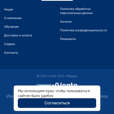
Политика обработки
Акции
персональных данных
О компании
Каталог
Обучение
Политика конфиденциальности
Доставка и оплата
Реквизиты
Сервис
Контакты
© 2013-2026, ООО «Медиа»
сделано в
alente
Мы используем куки, чтобы пользоваться
Имеются противопоказания. Необходима
сайтом было удобно
Согласиться
консультация специалиста.