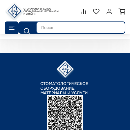
СТОМАТОЛОГИЧЕСКОЕ
Сравнение.
ОБОРУДОВАНИЕ, МАТЕРИАЛЫ
Список избранног
Войти или 
И УСЛУГИ
Поиск
СТОМАТОЛОГИЧЕСКОЕ
ОБОРУДОВАНИЕ,
МАТЕРИАЛЫ И УСЛУГИ