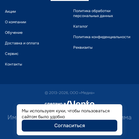
Политика обработки
Акции
персональных данных
О компании
Каталог
Обучение
Политика конфиденциальности
Доставка и оплата
Реквизиты
Сервис
Контакты
© 2013-2026, ООО «Медиа»
сделано в
alente
Мы используем куки, чтобы пользоваться
Имеются противопоказания. Необходима
сайтом было удобно
Согласиться
консультация специалиста.