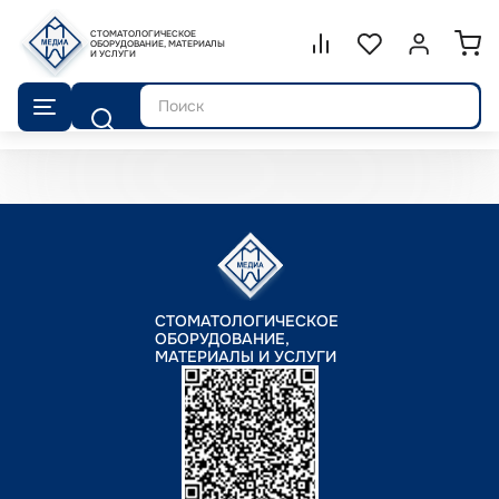
СТОМАТОЛОГИЧЕСКОЕ
Сравнение.
ОБОРУДОВАНИЕ, МАТЕРИАЛЫ
Список избранног
Войти или 
И УСЛУГИ
Поиск
СТОМАТОЛОГИЧЕСКОЕ
ОБОРУДОВАНИЕ,
МАТЕРИАЛЫ И УСЛУГИ