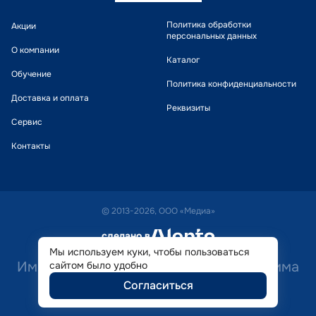
Политика обработки
Акции
персональных данных
О компании
Каталог
Обучение
Политика конфиденциальности
Доставка и оплата
Реквизиты
Сервис
Контакты
© 2013-2026, ООО «Медиа»
сделано в
alente
Мы используем куки, чтобы пользоваться
Имеются противопоказания. Необходима
сайтом было удобно
Согласиться
консультация специалиста.