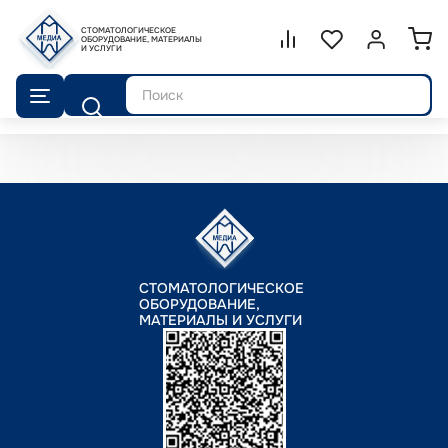
СТОМАТОЛОГИЧЕСКОЕ
Сравнение.
ОБОРУДОВАНИЕ, МАТЕРИАЛЫ
Список избранног
Войти или 
И УСЛУГИ
Поиск
СТОМАТОЛОГИЧЕСКОЕ
ОБОРУДОВАНИЕ,
МАТЕРИАЛЫ И УСЛУГИ