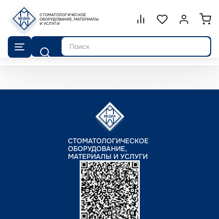
СТОМАТОЛОГИЧЕСКОЕ
Сравнение.
ОБОРУДОВАНИЕ, МАТЕРИАЛЫ
Список избранног
Войти или 
И УСЛУГИ
Поиск
СТОМАТОЛОГИЧЕСКОЕ
ОБОРУДОВАНИЕ,
МАТЕРИАЛЫ И УСЛУГИ