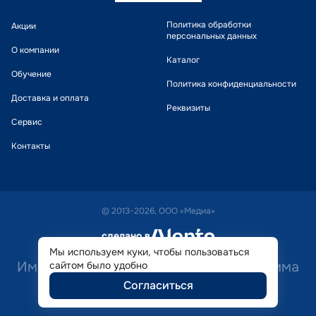
Политика обработки
Акции
персональных данных
О компании
Каталог
Обучение
Политика конфиденциальности
Доставка и оплата
Реквизиты
Сервис
Контакты
© 2013-2026, ООО «Медиа»
сделано в
alente
Мы используем куки, чтобы пользоваться
Имеются противопоказания. Необходима
сайтом было удобно
Согласиться
консультация специалиста.