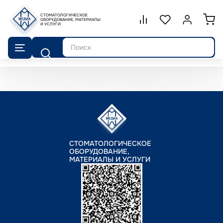
СТОМАТОЛОГИЧЕСКОЕ
Сравнение.
ОБОРУДОВАНИЕ, МАТЕРИАЛЫ
Список избранног
Войти или 
И УСЛУГИ
Поиск
СТОМАТОЛОГИЧЕСКОЕ
ОБОРУДОВАНИЕ,
МАТЕРИАЛЫ И УСЛУГИ