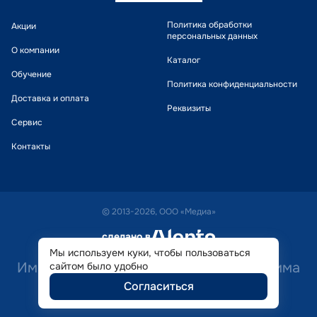
Политика обработки
Акции
персональных данных
О компании
Каталог
Обучение
Политика конфиденциальности
Доставка и оплата
Реквизиты
Сервис
Контакты
© 2013-2026, ООО «Медиа»
сделано в
alente
Мы используем куки, чтобы пользоваться
Имеются противопоказания. Необходима
сайтом было удобно
Согласиться
консультация специалиста.