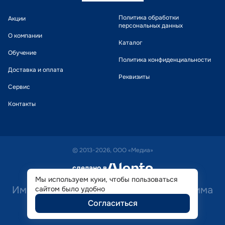
Политика обработки
Акции
персональных данных
О компании
Каталог
Обучение
Политика конфиденциальности
Доставка и оплата
Реквизиты
Сервис
Контакты
© 2013-2026, ООО «Медиа»
сделано в
alente
Мы используем куки, чтобы пользоваться
Имеются противопоказания. Необходима
сайтом было удобно
Согласиться
консультация специалиста.