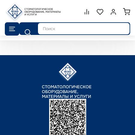
СТОМАТОЛОГИЧЕСКОЕ
Сравнение.
ОБОРУДОВАНИЕ, МАТЕРИАЛЫ
Список избранног
Войти или 
И УСЛУГИ
Поиск
СТОМАТОЛОГИЧЕСКОЕ
ОБОРУДОВАНИЕ,
МАТЕРИАЛЫ И УСЛУГИ