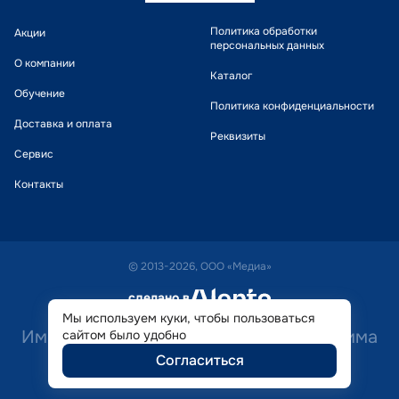
Политика обработки
Акции
персональных данных
О компании
Каталог
Обучение
Политика конфиденциальности
Доставка и оплата
Реквизиты
Сервис
Контакты
© 2013-2026, ООО «Медиа»
сделано в
alente
Мы используем куки, чтобы пользоваться
Имеются противопоказания. Необходима
сайтом было удобно
Согласиться
консультация специалиста.