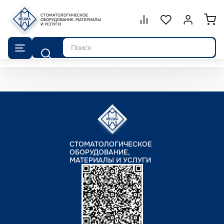
СТОМАТОЛОГИЧЕСКОЕ
Сравнение.
ОБОРУДОВАНИЕ, МАТЕРИАЛЫ
Список избранног
Войти или 
И УСЛУГИ
Поиск
СТОМАТОЛОГИЧЕСКОЕ
ОБОРУДОВАНИЕ,
МАТЕРИАЛЫ И УСЛУГИ