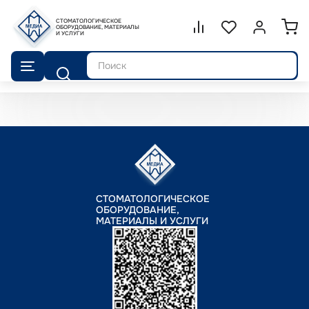
СТОМАТОЛОГИЧЕСКОЕ
Сравнение.
ОБОРУДОВАНИЕ, МАТЕРИАЛЫ
Список избранног
Войти или 
И УСЛУГИ
Поиск
СТОМАТОЛОГИЧЕСКОЕ
ОБОРУДОВАНИЕ,
МАТЕРИАЛЫ И УСЛУГИ