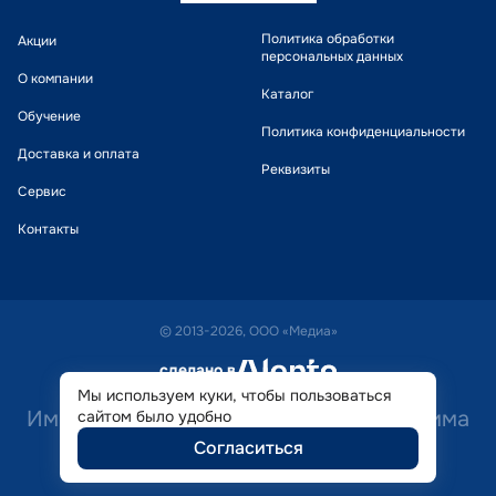
Политика обработки
Акции
персональных данных
О компании
Каталог
Обучение
Политика конфиденциальности
Доставка и оплата
Реквизиты
Сервис
Контакты
© 2013-2026, ООО «Медиа»
сделано в
alente
Мы используем куки, чтобы пользоваться
Имеются противопоказания. Необходима
сайтом было удобно
Согласиться
консультация специалиста.