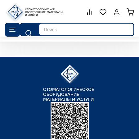
СТОМАТОЛОГИЧЕСКОЕ
Сравнение.
ОБОРУДОВАНИЕ, МАТЕРИАЛЫ
Список избранног
Войти или 
И УСЛУГИ
Поиск
СТОМАТОЛОГИЧЕСКОЕ
ОБОРУДОВАНИЕ,
МАТЕРИАЛЫ И УСЛУГИ