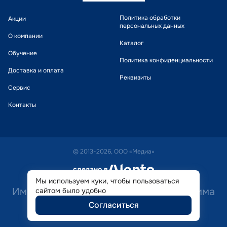
Политика обработки
Акции
персональных данных
О компании
Каталог
Обучение
Политика конфиденциальности
Доставка и оплата
Реквизиты
Сервис
Контакты
© 2013-2026, ООО «Медиа»
сделано в
alente
Мы используем куки, чтобы пользоваться
Имеются противопоказания. Необходима
сайтом было удобно
Согласиться
консультация специалиста.