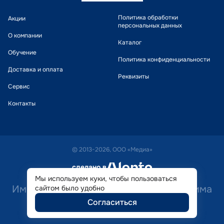
Политика обработки
Акции
персональных данных
О компании
Каталог
Обучение
Политика конфиденциальности
Доставка и оплата
Реквизиты
Сервис
Контакты
© 2013-2026, ООО «Медиа»
сделано в
alente
Мы используем куки, чтобы пользоваться
Имеются противопоказания. Необходима
сайтом было удобно
Согласиться
консультация специалиста.