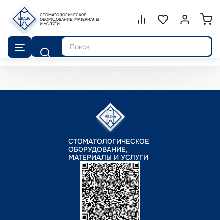
СТОМАТОЛОГИЧЕСКОЕ
Сравнение.
ОБОРУДОВАНИЕ, МАТЕРИАЛЫ
Список избранног
Войти или 
И УСЛУГИ
Поиск
СТОМАТОЛОГИЧЕСКОЕ
ОБОРУДОВАНИЕ,
МАТЕРИАЛЫ И УСЛУГИ