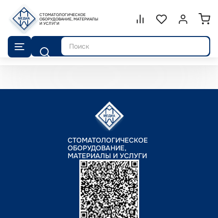
СТОМАТОЛОГИЧЕСКОЕ
Сравнение.
ОБОРУДОВАНИЕ, МАТЕРИАЛЫ
Список избранног
Войти или 
И УСЛУГИ
Поиск
СТОМАТОЛОГИЧЕСКОЕ
ОБОРУДОВАНИЕ,
МАТЕРИАЛЫ И УСЛУГИ