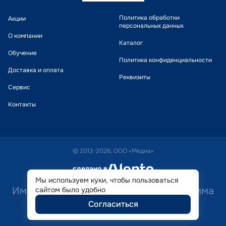
Политика обработки
Акции
персональных данных
О компании
Каталог
Обучение
Политика конфиденциальности
Доставка и оплата
Реквизиты
Сервис
Контакты
© 2013-2026, ООО «Медиа»
сделано в
alente
Мы используем куки, чтобы пользоваться
Имеются противопоказания. Необходима
сайтом было удобно
Согласиться
консультация специалиста.