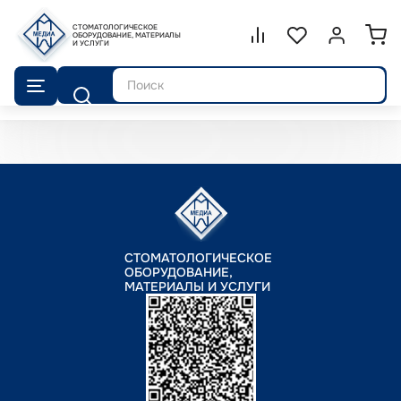
СТОМАТОЛОГИЧЕСКОЕ
Сравнение.
ОБОРУДОВАНИЕ, МАТЕРИАЛЫ
Список избранног
Войти или 
И УСЛУГИ
Поиск
СТОМАТОЛОГИЧЕСКОЕ
ОБОРУДОВАНИЕ,
МАТЕРИАЛЫ И УСЛУГИ