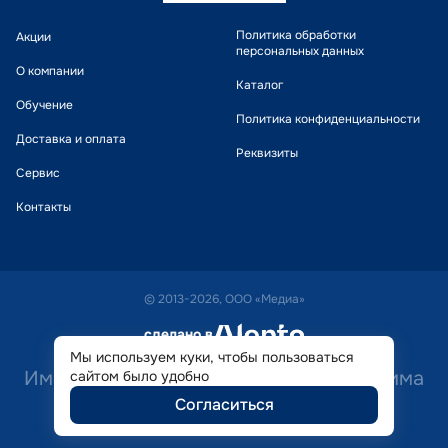
Политика обработки
Акции
персональных данных
О компании
Каталог
Обучение
Политика конфиденциальности
Доставка и оплата
Реквизиты
Сервис
Контакты
© 2013-2026, ООО «Медиа»
сделано в
alente
Мы используем куки, чтобы пользоваться
Имеются противопоказания. Необходима
сайтом было удобно
Согласиться
консультация специалиста.