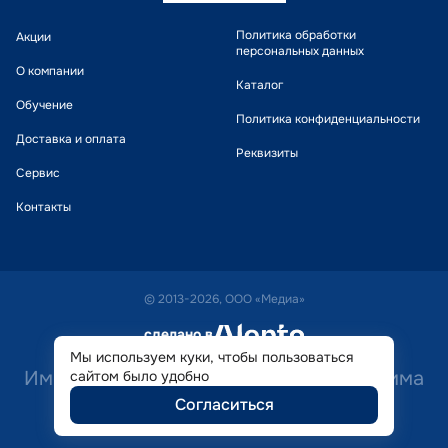
Политика обработки
Акции
персональных данных
О компании
Каталог
Обучение
Политика конфиденциальности
Доставка и оплата
Реквизиты
Сервис
Контакты
© 2013-2026, ООО «Медиа»
сделано в
alente
Мы используем куки, чтобы пользоваться
Имеются противопоказания. Необходима
сайтом было удобно
Согласиться
консультация специалиста.