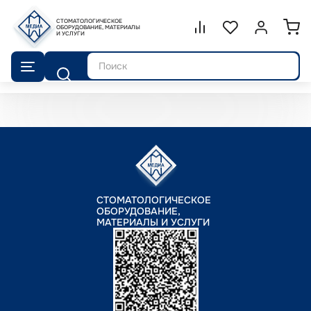
СТОМАТОЛОГИЧЕСКОЕ
Сравнение.
ОБОРУДОВАНИЕ, МАТЕРИАЛЫ
Список избранног
Войти или 
И УСЛУГИ
Поиск
СТОМАТОЛОГИЧЕСКОЕ
ОБОРУДОВАНИЕ,
МАТЕРИАЛЫ И УСЛУГИ