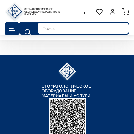
СТОМАТОЛОГИЧЕСКОЕ
Сравнение.
ОБОРУДОВАНИЕ, МАТЕРИАЛЫ
Список избранног
Войти или 
И УСЛУГИ
Поиск
СТОМАТОЛОГИЧЕСКОЕ
ОБОРУДОВАНИЕ,
МАТЕРИАЛЫ И УСЛУГИ