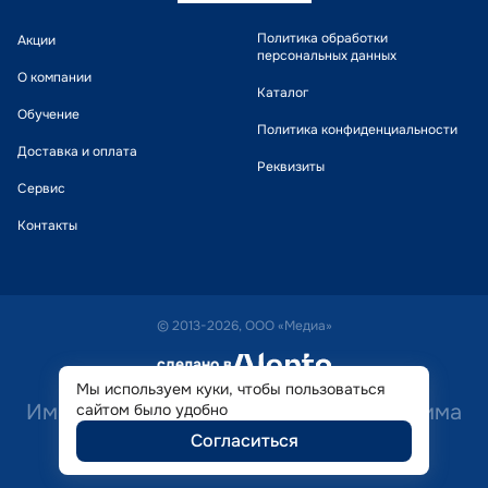
Политика обработки
Акции
персональных данных
О компании
Каталог
Обучение
Политика конфиденциальности
Доставка и оплата
Реквизиты
Сервис
Контакты
© 2013-2026, ООО «Медиа»
сделано в
alente
Мы используем куки, чтобы пользоваться
Имеются противопоказания. Необходима
сайтом было удобно
Согласиться
консультация специалиста.