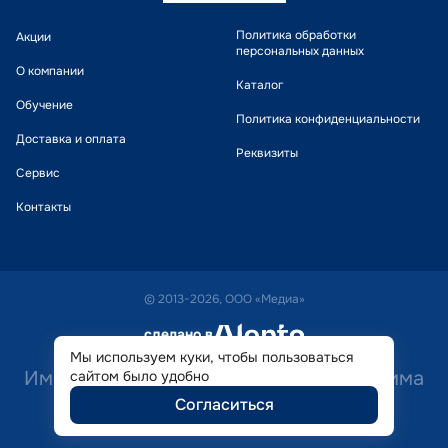
Политика обработки
Акции
персональных данных
О компании
Каталог
Обучение
Политика конфиденциальности
Доставка и оплата
Реквизиты
Сервис
Контакты
© 2013-2026, ООО «Медиа»
сделано в
alente
Мы используем куки, чтобы пользоваться
Имеются противопоказания. Необходима
сайтом было удобно
Согласиться
консультация специалиста.