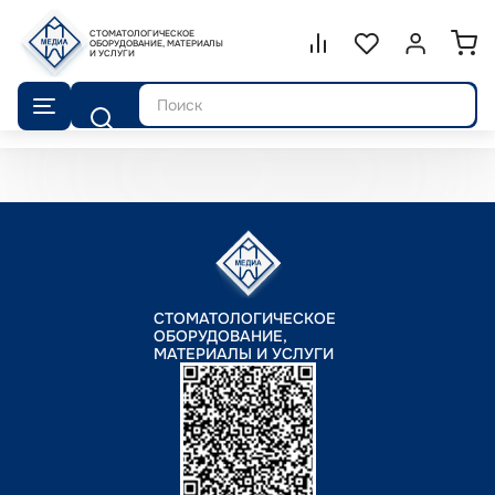
СТОМАТОЛОГИЧЕСКОЕ
Сравнение.
ОБОРУДОВАНИЕ, МАТЕРИАЛЫ
Список избранног
Войти или 
И УСЛУГИ
Поиск
СТОМАТОЛОГИЧЕСКОЕ
ОБОРУДОВАНИЕ,
МАТЕРИАЛЫ И УСЛУГИ