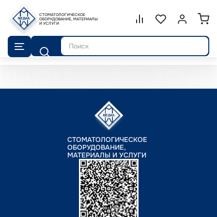
СТОМАТОЛОГИЧЕСКОЕ
Сравнение.
ОБОРУДОВАНИЕ, МАТЕРИАЛЫ
Список избранног
Войти или 
И УСЛУГИ
Поиск
СТОМАТОЛОГИЧЕСКОЕ
ОБОРУДОВАНИЕ,
МАТЕРИАЛЫ И УСЛУГИ