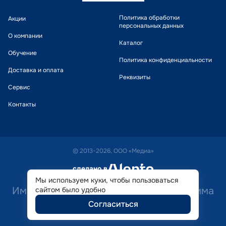
Политика обработки
Акции
персональных данных
О компании
Каталог
Обучение
Политика конфиденциальности
Доставка и оплата
Реквизиты
Сервис
Контакты
© 2013-2026, ООО «Медиа»
сделано в
alente
Мы используем куки, чтобы пользоваться
Имеются противопоказания. Необходима
сайтом было удобно
Согласиться
консультация специалиста.