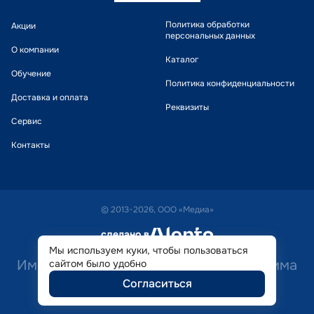
Политика обработки
Акции
персональных данных
О компании
Каталог
Обучение
Политика конфиденциальности
Доставка и оплата
Реквизиты
Сервис
Контакты
© 2013-2026, ООО «Медиа»
сделано в
alente
Мы используем куки, чтобы пользоваться
Имеются противопоказания. Необходима
сайтом было удобно
Согласиться
консультация специалиста.