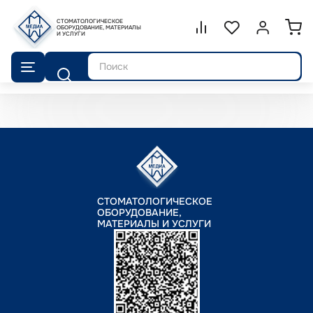
СТОМАТОЛОГИЧЕСКОЕ
Сравнение.
ОБОРУДОВАНИЕ, МАТЕРИАЛЫ
Список избранног
Войти или 
И УСЛУГИ
Поиск
СТОМАТОЛОГИЧЕСКОЕ
ОБОРУДОВАНИЕ,
МАТЕРИАЛЫ И УСЛУГИ