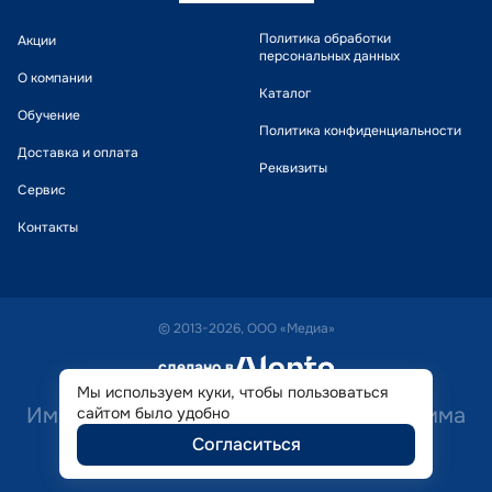
Политика обработки
Акции
персональных данных
О компании
Каталог
Обучение
Политика конфиденциальности
Доставка и оплата
Реквизиты
Сервис
Контакты
© 2013-2026, ООО «Медиа»
сделано в
alente
Мы используем куки, чтобы пользоваться
Имеются противопоказания. Необходима
сайтом было удобно
Согласиться
консультация специалиста.