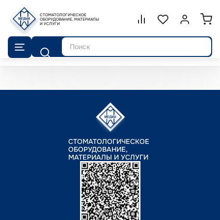
СТОМАТОЛОГИЧЕСКОЕ
Сравнение.
ОБОРУДОВАНИЕ, МАТЕРИАЛЫ
Список избранног
Войти или 
И УСЛУГИ
Поиск
СТОМАТОЛОГИЧЕСКОЕ
ОБОРУДОВАНИЕ,
МАТЕРИАЛЫ И УСЛУГИ