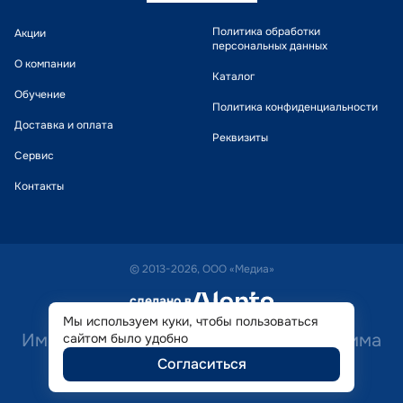
Политика обработки
Акции
персональных данных
О компании
Каталог
Обучение
Политика конфиденциальности
Доставка и оплата
Реквизиты
Сервис
Контакты
© 2013-2026, ООО «Медиа»
сделано в
alente
Мы используем куки, чтобы пользоваться
Имеются противопоказания. Необходима
сайтом было удобно
Согласиться
консультация специалиста.