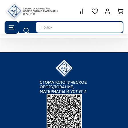
СТОМАТОЛОГИЧЕСКОЕ
Сравнение.
ОБОРУДОВАНИЕ, МАТЕРИАЛЫ
Список избранног
Войти или 
И УСЛУГИ
Поиск
СТОМАТОЛОГИЧЕСКОЕ
ОБОРУДОВАНИЕ,
МАТЕРИАЛЫ И УСЛУГИ