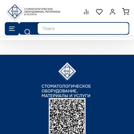
СТОМАТОЛОГИЧЕСКОЕ
Сравнение.
ОБОРУДОВАНИЕ, МАТЕРИАЛЫ
Список избранног
Войти или 
И УСЛУГИ
Поиск
СТОМАТОЛОГИЧЕСКОЕ
ОБОРУДОВАНИЕ,
МАТЕРИАЛЫ И УСЛУГИ