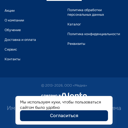
Политика обработки
Акции
персональных данных
О компании
Каталог
Обучение
Политика конфиденциальности
Доставка и оплата
Реквизиты
Сервис
Контакты
© 2013-2026, ООО «Медиа»
сделано в
alente
Мы используем куки, чтобы пользоваться
Имеются противопоказания. Необходима
сайтом было удобно
Согласиться
консультация специалиста.