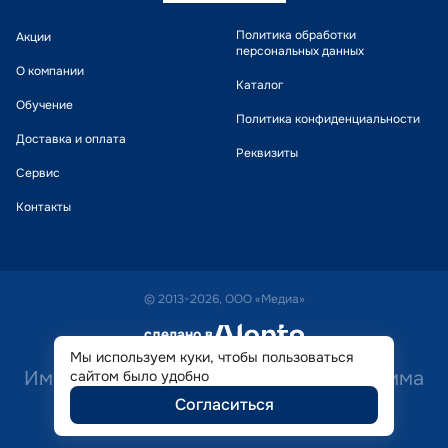
Политика обработки
Акции
персональных данных
О компании
Каталог
Обучение
Политика конфиденциальности
Доставка и оплата
Реквизиты
Сервис
Контакты
© 2013-2026, ООО «Медиа»
сделано в
alente
Мы используем куки, чтобы пользоваться
Имеются противопоказания. Необходима
сайтом было удобно
Согласиться
консультация специалиста.