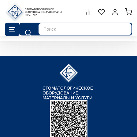
СТОМАТОЛОГИЧЕСКОЕ
Сравнение.
ОБОРУДОВАНИЕ, МАТЕРИАЛЫ
Список избранног
Войти или 
И УСЛУГИ
Поиск
СТОМАТОЛОГИЧЕСКОЕ
ОБОРУДОВАНИЕ,
МАТЕРИАЛЫ И УСЛУГИ