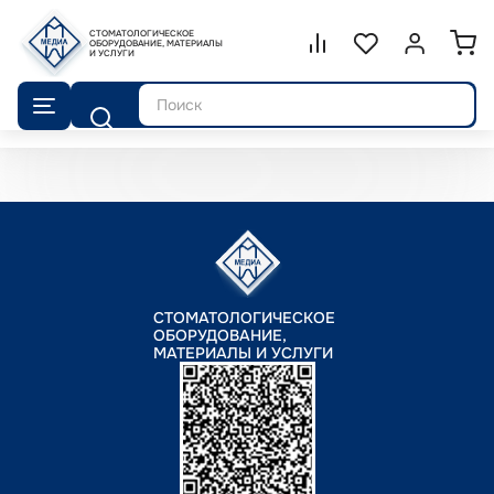
СТОМАТОЛОГИЧЕСКОЕ
Сравнение.
ОБОРУДОВАНИЕ, МАТЕРИАЛЫ
Список избранног
Войти или 
И УСЛУГИ
Поиск
СТОМАТОЛОГИЧЕСКОЕ
ОБОРУДОВАНИЕ,
МАТЕРИАЛЫ И УСЛУГИ