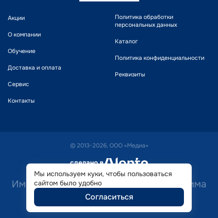
Политика обработки
Акции
персональных данных
О компании
Каталог
Обучение
Политика конфиденциальности
Доставка и оплата
Реквизиты
Сервис
Контакты
© 2013-2026, ООО «Медиа»
сделано в
alente
Мы используем куки, чтобы пользоваться
Имеются противопоказания. Необходима
сайтом было удобно
Согласиться
консультация специалиста.